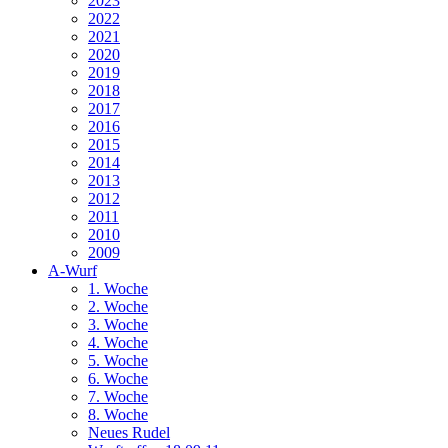
2023
2022
2021
2020
2019
2018
2017
2016
2015
2014
2013
2012
2011
2010
2009
A-Wurf
1. Woche
2. Woche
3. Woche
4. Woche
5. Woche
6. Woche
7. Woche
8. Woche
Neues Rudel