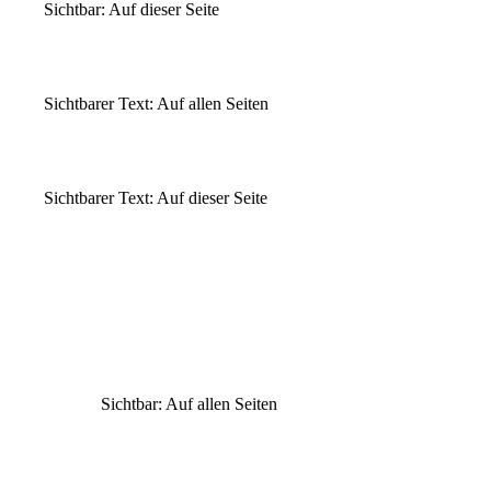
Sichtbar: Auf dieser Seite
Sichtbarer Text: Auf allen Seiten
Sichtbarer Text: Auf dieser Seite
Sichtbar: Auf allen Seiten