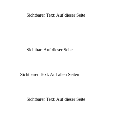
Sichtbarer Text: Auf dieser Seite
Sichtbar: Auf dieser Seite
Sichtbarer Text: Auf allen Seiten
Sichtbarer Text: Auf dieser Seite