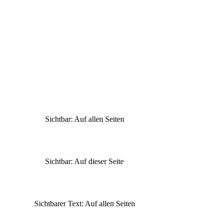
Sichtbar: Auf allen Seiten
Sichtbar: Auf dieser Seite
Sichtbarer Text: Auf allen Seiten